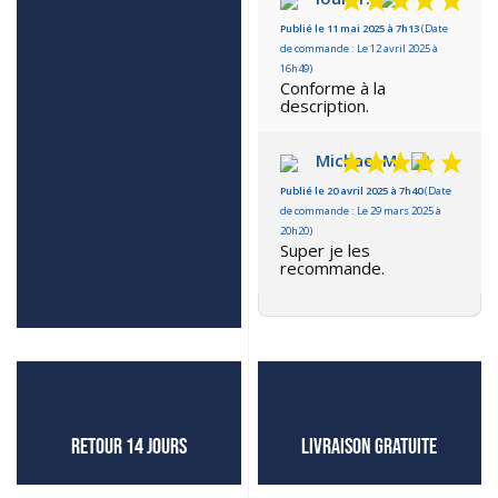
Publié le 11 mai 2025 à 7h13
(Date
Basé sur 2 avis
de commande : Le 12 avril 2025 à
16h49)
Conforme à la
description.
Michael M.
Publié le 20 avril 2025 à 7h40
(Date
de commande : Le 29 mars 2025 à
20h20)
Super je les
recommande.
Retour 14 jours
Livraison GRATUITE