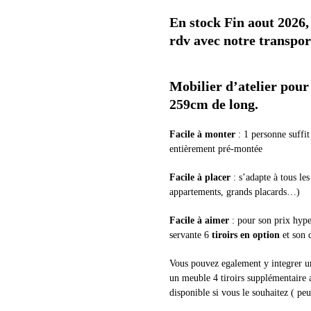
Meubles
En stock Fin aout 2026,
de
rangements
rdv avec notre transpor
Dstoolpro
Mobilier d’atelier pour
259cm de long.
Facile à monter
: 1 personne suffit 
entièrement pré-montée
Facile à placer
: s’adapte à tous le
appartements, grands placards…)
Facile à aimer
: pour son prix hype
servante 6
tiroirs en option
et son 
Vous pouvez egalement y integrer un
un meuble 4 tiroirs supplémentaire 
disponible si vous le souhaitez ( pe