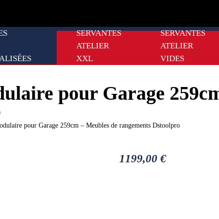
ES
SERVANTES
SERVANTES
ATELIER
ATELIER
ALISÉES
XXL
VIDES
odulaire pour Garage 259c
o
modulaire pour Garage 259cm – Meubles de rangements Dstoolpro
1199,00
€