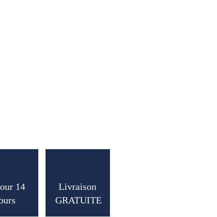
our 14
Livraison
ours
GRATUITE