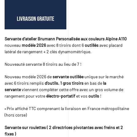
remplis
d'outils
Livraison GRATUITE
+
placard
latéral
Servante d’atelier
Brumann
Personalisée aux couleurs Alpine A110
nouveau
modèle 2026
avec 8 tiroirs dont 6
outillés
avec placard
latéral de rangement + 2 clés dynamométrique.
Nouveauté servante 8 tiroirs au lieu de 7 !
Nouveau modèle 2026 de
servante outillée
unique sur le marché
avec 6 tiroirs remplis
d’outils. 1 gros tiroirs
en bas de
la
servante
viennent compléter cette offre avec un gros volume de
rangement pour votre
électro-portatif
et vos
outils
!
• Prix affiché TTC comprenant la livraison en France métropolitaine
(hors corse)
Servante sur roulettes ( 2 directrices pivotantes avec freins et 2
fixes )