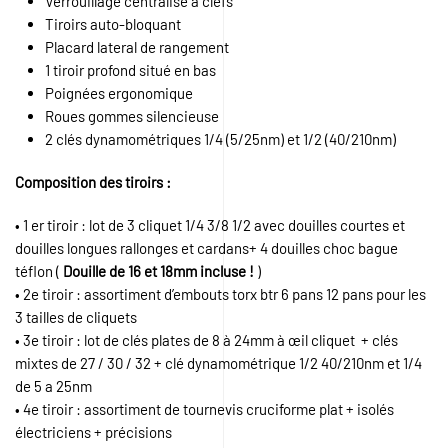
Verrouillage centralisé à clefs
Tiroirs auto-bloquant
Placard lateral de rangement
1 tiroir profond situé en bas
Poignées ergonomique
Roues gommes silencieuse
2 clés dynamométriques 1/4 (5/25nm) et 1/2 (40/210nm)
Composition des tiroirs :
• 1 er tiroir : lot de 3 cliquet 1/4 3/8 1/2 avec douilles courtes et
douilles longues rallonges et cardans+ 4 douilles choc bague
téflon (
Douille de 16 et 18mm incluse !
)
• 2e tiroir : assortiment d’embouts torx btr 6 pans 12 pans pour les
3 tailles de cliquets
• 3e tiroir : lot de clés plates de 8 à 24mm à œil cliquet + clés
mixtes de 27 / 30 / 32 + clé dynamométrique 1/2 40/210nm et 1/4
de 5 a 25nm
• 4e tiroir : assortiment de tournevis cruciforme plat + isolés
électriciens + précisions