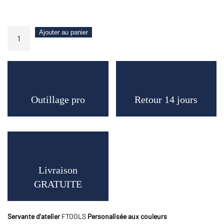
quantité
Ajouter au panier
de
Servante
Atelier
Déco
FERRARI
Outillage pro
Retour 14 jours
7
tiroirs
6
remplis
+
placard
latéral
Livraison
GRATUITE
Servante d’atelier
FTOOLS
Personalisée aux couleurs