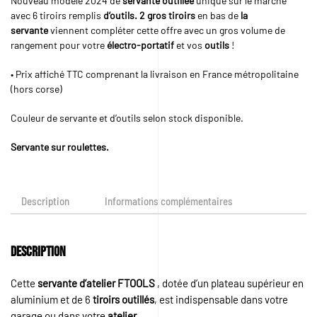
Nouveau modèle 2024 de
servante outillée
unique sur le marché
avec 6 tiroirs remplis
d’outils. 2 gros tiroirs
en bas de
la
servante
viennent compléter cette offre avec un gros volume de
rangement pour votre
électro-portatif
et vos
outils
!
• Prix affiché TTC comprenant la livraison en France métropolitaine
(hors corse)
Couleur de servante et d’outils selon stock disponible.
Servante sur roulettes.
Description
Informations complémentaires
Description
Cette
servante d’atelier FTOOLS
, dotée d’un plateau supérieur en
aluminium et de 6
tiroirs outillés
, est indispensable dans votre
garage ou dans votre
atelier
.