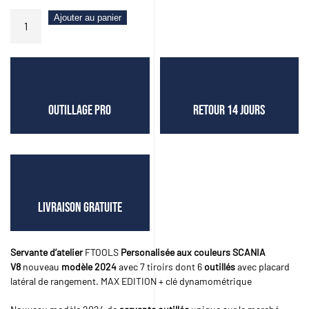
quantité
Ajouter au panier
de
SERVANTE
ATELIER
FTOOLS
DECO
Outillage pro
Retour 14 jours
SCANIA
V8
7
tiroirs
6
remplis
Livraison GRATUITE
+
placard
latéral
Servante d’atelier
FTOOLS
Personalisée aux couleurs SCANIA
V8
nouveau
modèle 2024
avec 7 tiroirs dont 6
outillés
avec placard
latéral de rangement. MAX EDITION + clé dynamométrique