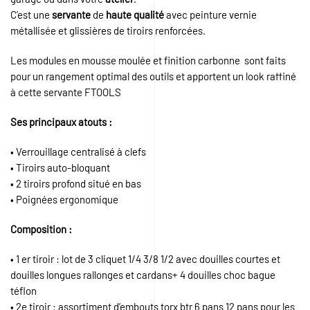
C’est une
servante
de
haute qualité
avec peinture vernie
métallisée et glissières de tiroirs renforcées.
Les modules en mousse moulée et finition carbonne sont faits
pour un rangement optimal des outils et apportent un look raffiné
à cette servante FTOOLS
Ses principaux atouts :
• Verrouillage centralisé à clefs
• Tiroirs auto-bloquant
• 2 tiroirs profond situé en bas
• Poignées ergonomique
Composition :
• 1 er tiroir : lot de 3 cliquet 1/4 3/8 1/2 avec douilles courtes et
douilles longues rallonges et cardans+ 4 douilles choc bague
téflon
• 2e tiroir : assortiment d’embouts torx btr 6 pans 12 pans pour les